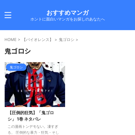
おすすめマンガ
ホントに面白いマンガをお探しのあなたへ
HOME
>
【バイオレンス】
>
鬼ゴロシ
>
鬼ゴロシ
鬼ゴロシ
【圧倒的狂気】「鬼ゴロ
シ」 1巻 ネタバレ
この漫画トンデモない。凄すぎ
る。 圧倒的な暴力・狂気・そし