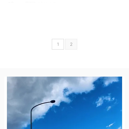
て鬼・・・ 圧倒的バイオレンス
どんな漫画か簡潔にわかりやすく
説明すると おじいちゃんが、
「鬼〇の刃」と間違えてこの「鬼
ゴロシ」を孫に買い与えてしまう
と、読んだ孫はその場で悶絶・卒
倒してしまうかもしれないような
1
2
漫画です。 いわゆる強烈なバイ
オレンス漫画です。 そして謎が
謎を呼ぶ陰謀とミステリーが圧倒
的画力で描かれます。 復讐が始
まる 1991年、瀬戸内海に面した
新条市で発生した坂田一家殺人事
件。 犯人の坂田周平（当時33）
は、妻あおい ...