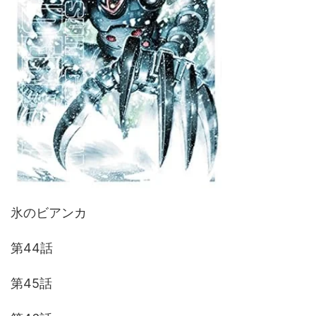
氷のビアンカ
第44話
第45話