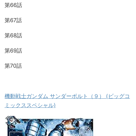
第66話
第67話
第68話
第69話
第70話
機動戦士ガンダム サンダーボルト（９） (ビッグコ
ミックススペシャル)