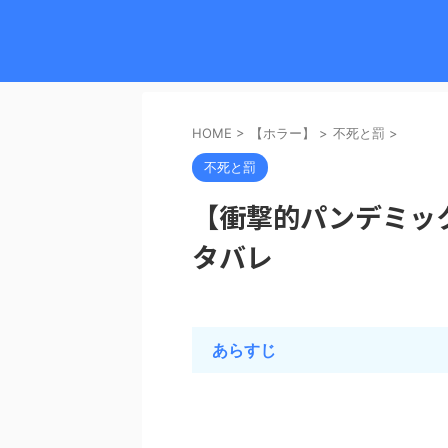
HOME
>
【ホラー】
>
不死と罰
>
不死と罰
【衝撃的パンデミック
タバレ
あらすじ