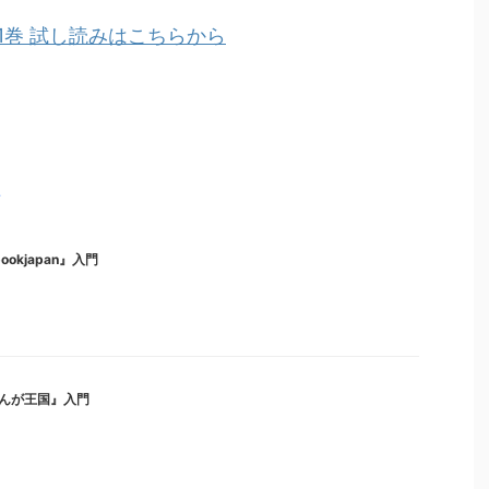
1巻 試し読みはこちらから
ト
okjapan』入門
んが王国』入門